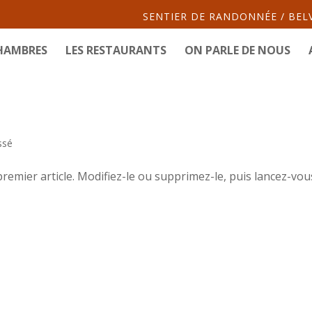
SENTIER DE RANDONNÉE / BEL
CHAMBRES
LES RESTAURANTS
ON PARLE DE NOUS
ssé
emier article. Modifiez-le ou supprimez-le, puis lancez-vous