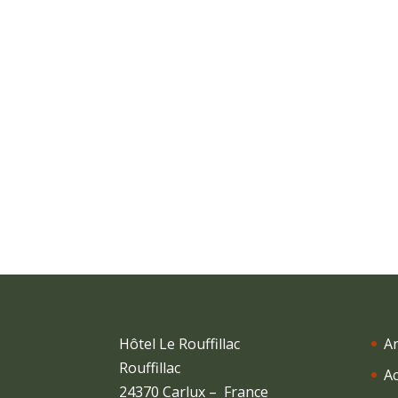
Hôtel Le Rouffillac
A
Rouffillac
Ac
24370 Carlux – France