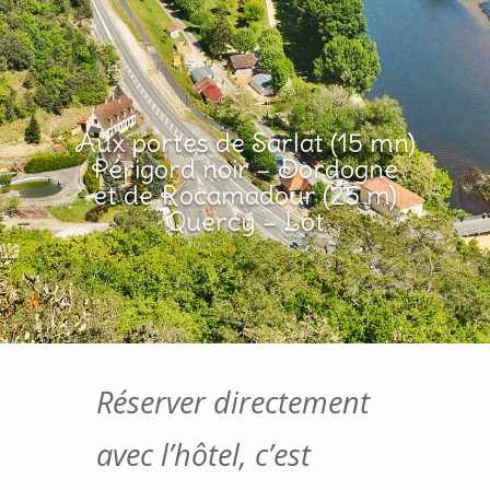
Aux portes de Sarlat (15 mn)
Périgord noir – Dordogne
et de Rocamadour (25 m)
Quercy – Lot
Réserver directement
avec l’hôtel, c’est