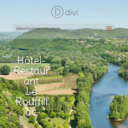
Sélectionner une page
Hôtel-
Restaur
ant
Le
Rouffill
ac